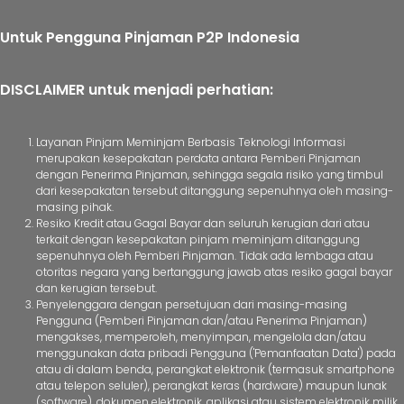
Untuk Pengguna Pinjaman P2P Indonesia
DISCLAIMER untuk menjadi perhatian:
Layanan Pinjam Meminjam Berbasis Teknologi Informasi
merupakan kesepakatan perdata antara Pemberi Pinjaman
dengan Penerima Pinjaman, sehingga segala risiko yang timbul
dari kesepakatan tersebut ditanggung sepenuhnya oleh masing-
masing pihak.
Resiko Kredit atau Gagal Bayar dan seluruh kerugian dari atau
terkait dengan kesepakatan pinjam meminjam ditanggung
sepenuhnya oleh Pemberi Pinjaman. Tidak ada lembaga atau
otoritas negara yang bertanggung jawab atas resiko gagal bayar
dan kerugian tersebut.
Penyelenggara dengan persetujuan dari masing-masing
Pengguna (Pemberi Pinjaman dan/atau Penerima Pinjaman)
mengakses, memperoleh, menyimpan, mengelola dan/atau
menggunakan data pribadi Pengguna ('Pemanfaatan Data') pada
atau di dalam benda, perangkat elektronik (termasuk smartphone
atau telepon seluler), perangkat keras (hardware) maupun lunak
(software), dokumen elektronik, aplikasi atau sistem elektronik milik