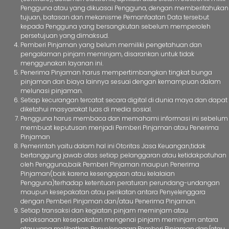
Pengguna atau yang dikuasai Pengguna, dengan memberitahukan
tujuan, batasan dan mekanisme Pemanfaatan Data tersebut
kepada Pengguna yang bersangkutan sebelum memperoleh
persetujuan yang dimaksud.
Pemberi Pinjaman yang belum memiliki pengetahuan dan
pengalaman pinjam meminjam, disarankan untuk tidak
menggunakan layanan ini.
Penerima Pinjaman harus mempertimbangkan tingkat bunga
pinjaman dan biaya lainnya sesuai dengan kemampuan dalam
melunasi pinjaman.
Setiap kecurangan tercatat secara digital di dunia maya dan dapat
diketahui masyarakat luas di media sosial.
Pengguna harus membaca dan memahami informasi ini sebelum
membuat keputusan menjadi Pemberi Pinjaman atau Penerima
Pinjaman
Pemerintah yaitu dalam hal ini Otoritas Jasa Keuangan,tidak
bertanggung jawab atas setiap pelanggaran atau ketidakpatuhan
oleh Pengguna,baik Pemberi Pinjaman maupun Penerima
Pinjaman(baik karena kesengajaan atau kelalaian
Pengguna)terhadap ketentuan peraturan perundang-undangan
maupun kesepakatan atau perikatan antara Penyelenggara
dengan Pemberi Pinjaman dan/atau Penerima Pinjaman.
Setiap transaksi dan kegiatan pinjam meminjam atau
pelaksanaan kesepakatan mengenai pinjam meminjam antara
atau yang melibatkan Penyelenggara,Pemberi Pinjaman dan/atau