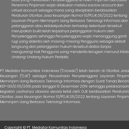
Penerima Pinjaman wajib dilakukan melalui escrow account dan
virtual account sebagai mana yang diwajibkan berdasarkan
Peraturan Otoritas Jasa Keuangan Nomor 10/POJK.05/2022 tentang
Layanan Pinjam Meminjam Uang Berbasis Teknologi Informasi dan
pelanggaran atau ketidakpatuhan terhadap ketentuan tersebut
merupakan bukti telah terjadinya pelanggaran hukum oleh
Penyelenggara sehingga Penyelenggara wajib menanggung ganti
rugi yang diderita oleh masing-masing Pengguna sebagai akibat
langsung dari pelanggaran hukum tersebut diatas tanpa
mengurangi hak Pengguna yang menderita kerugian menurut Kitab
Undang-Undang Hukum Perdata.
PT Mediator Komunitas Indonesia ("Crowdo") telah berizin di Otoritas Jasa
Keuangan ("OJK") sebagai Perusahaan Penyelenggara Layanan Pinjam
Meminjam Uang Berbasis Teknologi Informasi dengan Surat Tanda Berizin
KEP-133/D.05/2019 pada tanggal 13 Desember 2019 sehingga pelaksanaan
kegiatan usahanya diawasi secara ketat oleh OJK berdasarkan Peraturan
Otoritas Jasa Keuangan Nomor 10/POJK.05/2022 tentang Layanan Pinjam
Meminjam Uang Berbasis Teknologi Informasi.
Copyright © PT. Mediator Komunitas Indonesia